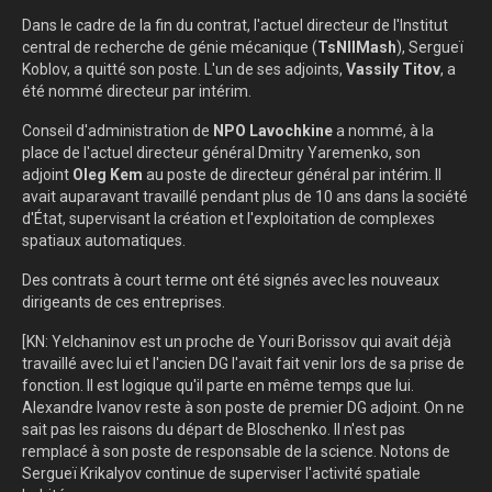
Dans le cadre de la fin du contrat, l'actuel directeur de l'Institut
central de recherche de génie mécanique (
TsNIIMash
), Sergueï
Koblov, a quitté son poste. L'un de ses adjoints,
Vassily Titov
, a
été nommé directeur par intérim.
Conseil d'administration de
NPO Lavochkine
a nommé, à la
place de l'actuel directeur général Dmitry Yaremenko, son
adjoint
Oleg Kem
au poste de directeur général par intérim. Il
avait auparavant travaillé pendant plus de 10 ans dans la société
d'État, supervisant la création et l'exploitation de complexes
spatiaux automatiques.
Des contrats à court terme ont été signés avec les nouveaux
dirigeants de ces entreprises.
[KN: Yelchaninov est un proche de Youri Borissov qui avait déjà
travaillé avec lui et l'ancien DG l'avait fait venir lors de sa prise de
fonction. Il est logique qu'il parte en même temps que lui.
Alexandre Ivanov reste à son poste de premier DG adjoint. On ne
sait pas les raisons du départ de Bloschenko. Il n'est pas
remplacé à son poste de responsable de la science. Notons de
Sergueï Krikalyov continue de superviser l'activité spatiale