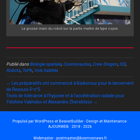
La grosse main du robot sur la partie maître de type copie.
Publié dans
Biologie spatiale
,
Cosmonautes
,
Crew Dragon
,
ISS
,
Robots
,
TsPK
,
Vols habités
← Les préparatifs ont commencé à Baïkonour pour le lancement
de Resours-P n°5
Tests de tolérance à l’hypoxie et à l’accélération radiale pour
Yelchine Vakhidov et Alexandre Zherebtsov →
Propulsé par
WordPress
et
BeaverBuilder
- Design et Maintenance:
AJOURWEB · 2018 - 2026
Webmaster -
postmaster@kosmosnews.fr