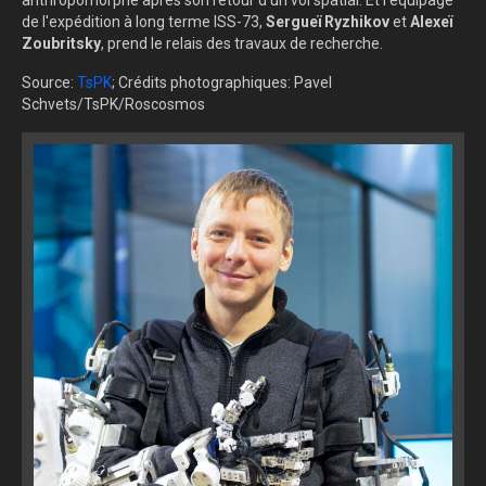
anthropomorphe après son retour d'un vol spatial. Et l'équipage
de l'expédition à long terme ISS-73,
Sergueï Ryzhikov
et
Alexeï
Zoubritsky
, prend le relais des travaux de recherche.
Source:
TsPK
; Crédits photographiques: Pavel
Schvets/TsPK/Roscosmos