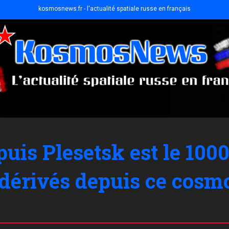
kosmosnews.fr - l'actualité spatiale russe en français
uis Plesetsk est le 10
t dérivés depuis ce cos