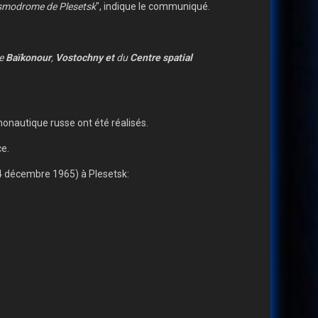
cosmodrome de Plesetsk
", indique le communiqué.
de
Baïkonour
,
Vostochny et
du
Centre spatial
monautique russe ont été réalisés.
ce.
14 décembre 1965) à Plesetsk: