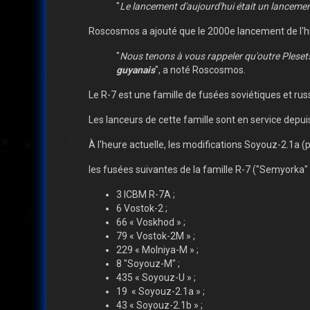
"
Le lancement d'aujourd'hui était un lancemen
Roscosmos a ajouté que le 2000e lancement de l'hi
"
Nous tenons à vous rappeler qu'outre Plesets
guyanais
", a noté Roscosmos.
Le R-7 est une famille de fusées soviétiques et rus
Les lanceurs de cette famille sont en service depui
À l'heure actuelle, les modifications Soyouz-2.1a 
les fusées suivantes de la famille R-7 ("Semyorka"
3 ICBM R-7A ;
6 Vostok-2 ;
66 « Voskhod » ;
79 « Vostok-2M » ;
229 « Molniya-M » ;
8 "Soyouz-M" ;
435 « Soyouz-U » ;
19 « Soyouz-2.1a » ;
43 « Soyouz-2.1b » ;