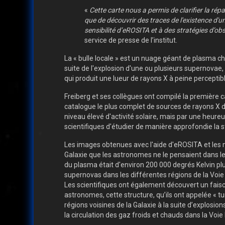
«
Cette carte nous a permis de clarifier la ré
que de découvrir des traces de l'existence d'un
sensibilité d’eROSITA et à des stratégies d’
service de presse de l’institut.
La « bulle locale » est un nuage géant de plasma cha
suite de l'explosion d'une ou plusieurs supernovae,
qui produit une lueur de rayons X à peine perceptibl
Freiberg et ses collègues ont compilé la première c
catalogue le plus complet de sources de rayons X da
niveau élevé d'activité solaire, mais par une heur
scientifiques d'étudier de manière approfondie la str
Les images obtenues avec l'aide d'eROSITA et les me
Galaxie que les astronomes ne le pensaient dans le
du plasma était d'environ 200 000 degrés Kelvin plus
supernovas dans les différentes régions de la Voie 
Les scientifiques ont également découvert un faisc
astronomes, cette structure, qu’ils ont appelée « tu
régions voisines de la Galaxie à la suite d’explosi
la circulation des gaz froids et chauds dans la Voie 