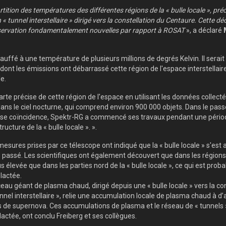
partition des températures des différentes régions de la « bulle locale »,
 « tunnel interstellaire » dirigé vers la constellation du Centaure. Cette d
observation fondamentalement nouvelles par rapport à ROSAT
», a déclaré
uffé à une température de plusieurs millions de degrés Kelvin. Il serait a
 dont les émissions ont débarrassé cette région de l'espace interstellai
e.
arte précise de cette région de l'espace en utilisant les données collec
ns le ciel nocturne, qui comprend environ 900 000 objets. Dans le passé
euse coïncidence, Spektr-RG a commencé ses travaux pendant une période
ucture de la « bulle locale ». ».
sures prises par ce télescope ont indiqué que la « bulle locale » s'est
 passé. Les scientifiques ont également découvert que dans les régions
 élevée que dans les parties nord de la « bulle locale », ce qui est pro
lactée.
eau géant de plasma chaud, dirigé depuis une « bulle locale » vers la c
nnel interstellaire », relie une accumulation locale de plasma chaud à d
ons de supernova. Ces accumulations de plasma et le réseau de « tunnels »
lactée, ont conclu Freiberg et ses collègues.