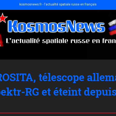
kosmosnews.fr - l'actualité spatiale russe en français
eROSITA, télescope alle
pektr-RG et éteint depui