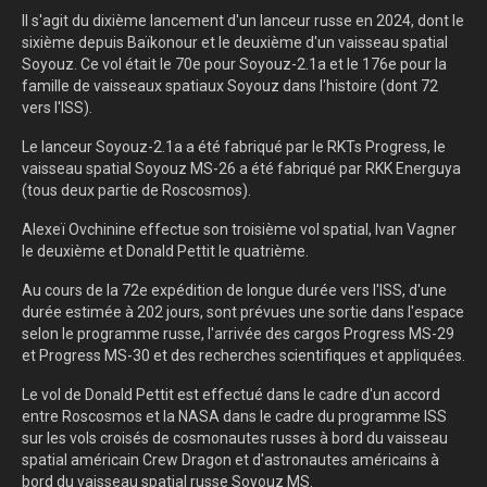
Il s'agit du dixième lancement d'un lanceur russe en 2024, dont le
sixième depuis Baïkonour et le deuxième d'un vaisseau spatial
Soyouz. Ce vol était le 70e pour Soyouz-2.1a et le 176e pour la
famille de vaisseaux spatiaux Soyouz dans l'histoire (dont 72
vers l'ISS).
Le lanceur Soyouz-2.1a a été fabriqué par le RKTs Progress, le
vaisseau spatial Soyouz MS-26 a été fabriqué par RKK Energuya
(tous deux partie de Roscosmos).
Alexeï Ovchinine effectue son troisième vol spatial, Ivan Vagner
le deuxième et Donald Pettit le quatrième.
Au cours de la 72e expédition de longue durée vers l'ISS, d'une
durée estimée à 202 jours, sont prévues une sortie dans l'espace
selon le programme russe, l'arrivée des cargos Progress MS-29
et Progress MS-30 et des recherches scientifiques et appliquées.
Le vol de Donald Pettit est effectué dans le cadre d'un accord
entre Roscosmos et la NASA dans le cadre du programme ISS
sur les vols croisés de cosmonautes russes à bord du vaisseau
spatial américain Crew Dragon et d'astronautes américains à
bord du vaisseau spatial russe Soyouz MS.