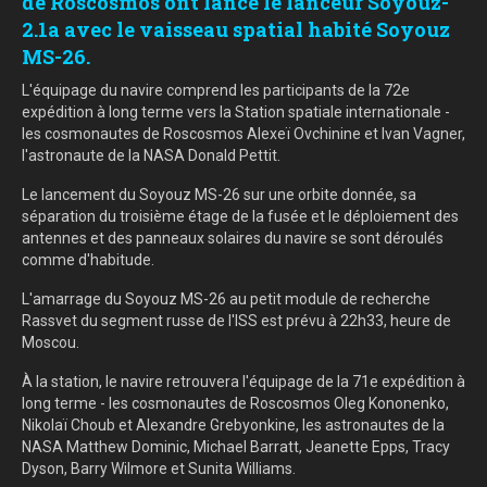
de Roscosmos ont lancé le lanceur Soyouz-
2.1a avec le vaisseau spatial habité Soyouz
MS-26.
L'équipage du navire comprend les participants de la 72e
expédition à long terme vers la Station spatiale internationale -
les cosmonautes de Roscosmos Alexeï Ovchinine et Ivan Vagner,
l'astronaute de la NASA Donald Pettit.
Le lancement du Soyouz MS-26 sur une orbite donnée, sa
séparation du troisième étage de la fusée et le déploiement des
antennes et des panneaux solaires du navire se sont déroulés
comme d'habitude.
L'amarrage du Soyouz MS-26 au petit module de recherche
Rassvet du segment russe de l'ISS est prévu à 22h33, heure de
Moscou.
À la station, le navire retrouvera l'équipage de la 71e expédition à
long terme - les cosmonautes de Roscosmos Oleg Kononenko,
Nikolaï Choub et Alexandre Grebyonkine, les astronautes de la
NASA Matthew Dominic, Michael Barratt, Jeanette Epps, Tracy
Dyson, Barry Wilmore et Sunita Williams.