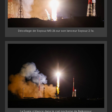
Décollage de Soyouz MS-26 sur son lanceur Soyouz 2.1a.
La fusée s'élance dans le ciel nocturne de Baïkonour.