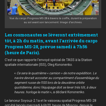
Vue du cargo Progress MS-28 à travers la coiffe, durant la préparation
au sol avant son lancement. Image d'archives.
Les cosmonautes se lèveront extrêmement
tôt, à 2h du matin, avant l'arrivée du cargo
Progress MS-28, prévue samedi à 7h56
(heure de Paris).
C'est ce que rapporte l'envoyé spécial de TASS à la Station
spatiale internationale (ISS), Oleg Kononenko.
«
Ce sera le quatrième « camion » de notre expédition. Le
navire devrait accoster au compartiment d'assemblage du
segment russe de l'ISS lors de la deuxième orbite
quotidienne, donc l'équipage doit se lever très tôt, à deux
heures. horloge le matin
», a déclaré Kononenko.
Le lanceur Soyouz-2.1a et le vaisseau spatial Progress MS-28
ont été lancés mercredi à 6h20, heure de Moscou, depuis le