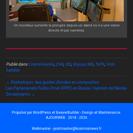
Un moniteur surveille la plongée depuis un stand où il a une vision
directe et par caméras.
Publié dans
Cosmonautes
,
EVA
,
ISS
,
Soyouz MS
,
TsPK
,
Vols
habités
← Reshetnyov: des guides d’ondes en composites
Les Partenariats Public-Privé (PPP) en Russie: l’opinion de Nikolaï
Sevastyanov →
Propulsé par
WordPress
et
BeaverBuilder
- Design et Maintenance:
AJOURWEB · 2018 - 2026
Webmaster -
postmaster@kosmosnews.fr