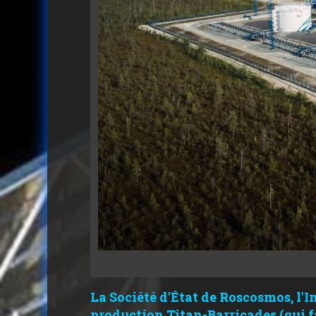
La Société d'État de Roscosmos, l'I
production Titan-Barricades (qui fa