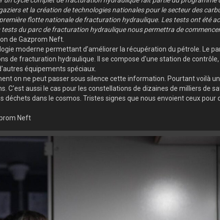
er un cycle complet de fracturation hydraulique fait partie du programme
aziers et la création de technologies nationales pour le secteur des carbu
remière flotte nationale de fracturation hydraulique. Les tests ont été a
tests du parc de fracturation hydraulique nous permettra de commencer 
ation de Gazprom Neft.
nologie moderne permettant d’améliorer la récupération du pétrole. Le p
ns de fracturation hydraulique. Il se compose d'une station de contrô
t d'autres équipements spéciaux.
nt on ne peut passer sous silence cette information. Pourtant voilà un
. C'est aussi le cas pour les constellations de dizaines de milliers de sa
es déchets dans le cosmos. Tristes signes que nous envoient ceux pour 
zprom Neft