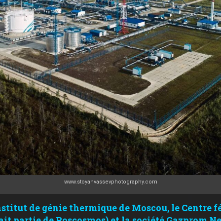
www.stoyanvassevphotography.com
nstitut de génie thermique de Moscou, le Centre f
it partie de Roscosmos) et la société Gazprom Nef