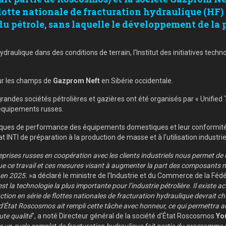
flotte nationale de fracturation hydraulique (HF)
du pétrole, sans laquelle le développement de la 
ydraulique dans des conditions de terrain, l'Institut des initiatives tech
sur les champs de
Gazprom Neft
en Sibérie occidentale.
 grandes sociétés pétrolières et gazières ont été organisés par « Unifie
équipements russes.
istiques de performance des équipements domestiques et leur conformité 
t INTI de préparation à la production de masse et à l'utilisation industriel
reprises russes en coopération avec les clients industriels nous permet d
que ce travail et ces mesures visant à augmenter la part des composants 
 en 2025.
»
a déclaré le ministre de l'Industrie et du Commerce de la Féd
t la technologie la plus importante pour l’industrie pétrolière. Il existe 
tion en série de flottes nationales de fracturation hydraulique devrait ch
é d'État Roscosmos ait rempli cette tâche avec honneur, ce qui permettra au
ute qualité
", a noté
Directeur général de la société d'État Roscosmos
Yo