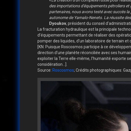
«
La création d'un complexe russe pour réalis
des importations d'équipements pétroliers et g
partenaires, nous avons testé avec succès la p
autonome de Yamalo-Nenets. La réussite des 
Dyoukov
, président du conseil d'administr
La fracturation hydraulique est la principale tech
d’équipements permettant de réaliser des opératio
pomper des liquides, d'un laboratoire de terrain e
[KN: Puisque Roscosmos participe à ce développeme
direction d'une planète réconciliée avec ses humains
exploiter la Terre elle-même, l'humanité exporte s
considération...].
Source:
Roscosmos
; Crédits photographiques: Ga