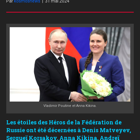
Par
kosmosnews
|
31 mai 2024
Vladimir Poutine et Anna Kikina.
Les étoiles des Héros de la Fédération de
Russie ont été décernées à Denis Matveyev,
Sergueï Korsakov, Anna Kikina, Andreï