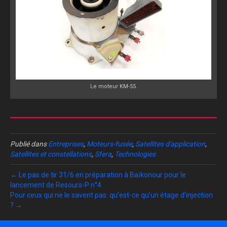
Le moteur KM-55.
Publié dans
Entreprises
,
Moteurs-fusée
,
Satellites d'application
,
Satellites et constellations
,
Sfera
,
Technologies
← Le pas de tir 31/6 en préparation à Baïkonour pour le
lancement de Resours-P n°4
Pour ceux qui ne le savent pas: qu’est-ce qu’un étage d’injection
? →