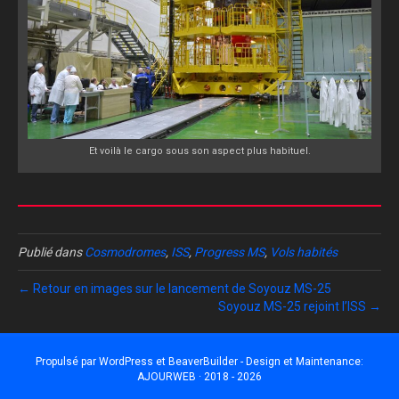
Et voilà le cargo sous son aspect plus habituel.
Publié dans
Cosmodromes
,
ISS
,
Progress MS
,
Vols habités
← Retour en images sur le lancement de Soyouz MS-25
Soyouz MS-25 rejoint l’ISS →
Propulsé par
WordPress
et
BeaverBuilder
- Design et Maintenance:
AJOURWEB · 2018 - 2026