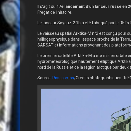
Il s'agit du
17e lancement d'un lanceur russe en 2
Fregat de l'histoire.
Le lanceur Soyouz-2.1b a été fabriqué par le RKTs P
Le vaisseau spatial Arktika-M n°2 est conçu pour sur
héliogéophysique dans l'espace proche de la Terre,
SARSAT et informations provenant des plateformes
Le premier satellite Arktika-M a été mis en orbite 
hydrométéorologique hautement elliptique Arktika-M
nord de la Russie et de la région arctique par deux 
Source:
Roscosmos
; Crédits photographiques: T