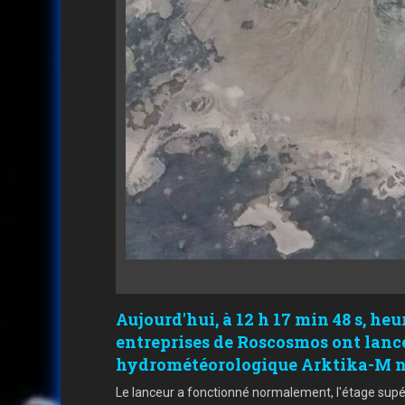
Aujourd'hui, à 12 h 17 min 48 s, he
entreprises de Roscosmos ont lancé 
hydrométéorologique Arktika-M n
Le lanceur a fonctionné normalement, l'étage supérie