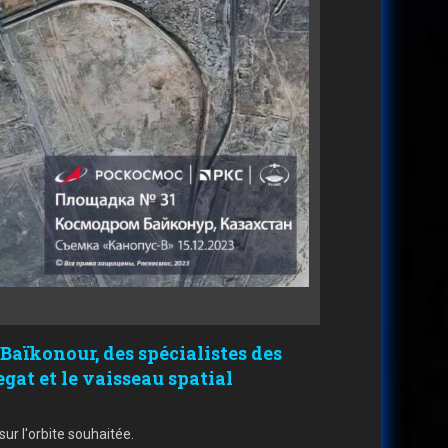
 Baïkonour, des spécialistes des
gat et le vaisseau spatial
ur l'orbite souhaitée.