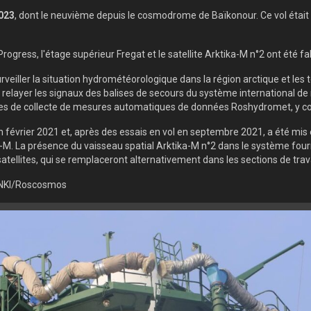
023
, dont le neuvième depuis le cosmodrome de Baïkonour. Ce vol était 
rogress, l'étage supérieur Fregat et le satellite Arktika-M n°2 ont été 
veiller la situation hydrométéorologique dans la région arctique et les te
 relayer les signaux des balises de secours du système international d
 de collecte de mesures automatiques de données Roshydromet, y compr
en février 2021 et, après des essais en vol en septembre 2021, a été mis
. La présence du vaisseau spatial Arktika-M n°2 dans le système fourni
satellites, qui se remplaceront alternativement dans les sections de trava
sENKI/Roscosmos