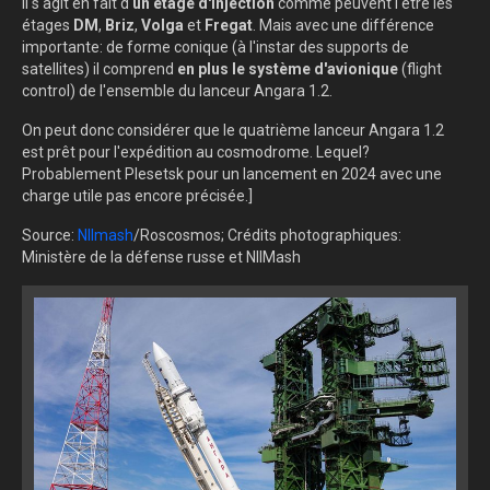
Il s'agit en fait d'
un étage d'injection
comme peuvent l'être les
étages
DM
,
Briz
,
Volga
et
Fregat
. Mais avec une différence
importante: de forme conique (à l'instar des supports de
satellites) il comprend
en plus le
système d'avionique
(flight
control) de l'ensemble du lanceur Angara 1.2.
On peut donc considérer que le quatrième lanceur Angara 1.2
est prêt pour l'expédition au cosmodrome. Lequel?
Probablement Plesetsk pour un lancement en 2024 avec une
charge utile pas encore précisée.]
Source:
NIImash
/Roscosmos; Crédits photographiques:
Ministère de la défense russe et NIIMash