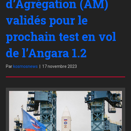
d’Agrégation (AM)
validés pour le
prochain test en vol
de l’Angara 1.2
Par
kosmosnews
|
17 novembre 2023