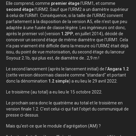
Elle comprend, comme
premier étage
l'URM1, et comme
second étage
l'URM2. Sauf que l'URM2 a un diamètre supérieur
à celui de l'URM1. Conséquence, si la taille de l'URM2 convient
parfaitement à la disposition de la version A5, elle n'est que peu
adaptée à une fusée de classe légère. Les ingénieurs ont donc,
après le premier vol (version
1.2PP
, en juillet 2014), décidé de
concevoir un second étage de même diamètre que l'URM1. Cela
n'a pas vraiment été difficile dans la mesure où l'URM2 était déjà
issu, du point de vue motorisation, du second étage du lanceur
Soyouz 2.1b, qui plus est, de diamètre de...2,9 m !
Le second lancement (après le lancement initial) de l'
Angara 1.2
(cette version désormais classée comme "standard" et portant
donc la dénomination
1.2 simple
) a eu lieu le 29 avril 2022.
Le troisième (au total) a eu lieu le 15 octobre 2022.
Le prochain sera donc le quatrième au total et le troisième en
version finale 1.2. C'est celui-ci qui fait l'objet du communiqué de
presse ci-dessus.
Mais qu'est-ce que le module d'agrégation (AM) ?