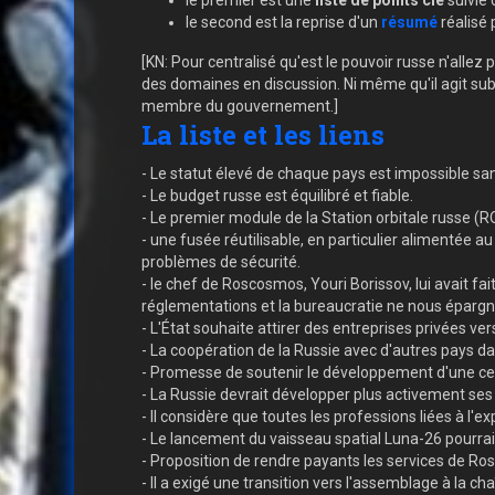
le second est la reprise d'un
résumé
réalisé
[KN: Pour centralisé qu'est le pouvoir russe n'alle
des domaines en discussion. Ni même qu'il agit sub
membre du gouvernement.]
La liste et les liens
- Le statut élevé de chaque pays est impossible sa
- Le budget russe est équilibré et fiable.
- Le premier module de la Station orbitale russe (ROS
- une fusée réutilisable, en particulier alimentée a
problèmes de sécurité.
- le chef de Roscosmos, Youri Borissov, lui avait 
réglementations et la bureaucratie ne nous épargne
- L'État souhaite attirer des entreprises privées ver
- La coopération de la Russie avec d'autres pays da
- Promesse de soutenir le développement d'une cent
- La Russie devrait développer plus activement ses
- Il considère que toutes les professions liées à l'
- Le lancement du vaisseau spatial Luna-26 pourrai
- Proposition de rendre payants les services de Ros
- Il a exigé une transition vers l'assemblage à la ch