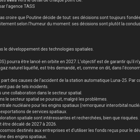
 par l'agence TASS
z pas croire que Poutine décide de tout: ses décisions sont toujours fond
itement selon l'humeur du moment: ses décisions sont plutôt la conclusi
ns le développement des technologies spatiales.
) pourra être lancé en orbite en 2027. L'objectif est de garantir qu'il n'y
u gaz naturel liquéfié, est très demandé, et, comme on dit, dans l'économ
fait part des causes de l'accident de la station automatique Luna-25. P
nt pas de tels incidents.
s une collaboration dans le secteur spatial.
ns le secteur spatial se poursuit, malgré les problèmes.
rale nucléaire pour les engins spatiaux (remorqueur interorbital nucléa
 exportations de services spatiaux.
exploration spatiale sont intéressantes et recherchées, bien que risquées.
t être décalé de 2027 à 2026.
cosmos destinés aux entreprises et d'utiliser les fonds reçus pour le dé
aîne des engins spatiaux.