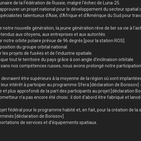
naire de la Fédération de Russie, malgré l'échec de Luna-25.
approuver un projet national pour le développement du secteur spatial d'i
s spécialistes talentueux d'Asie, d'Afrique et d'Amérique du Sud pour trav
e notre nouvelle génération, la jeune génération rêve de lier sa vie à l'a
tendus aux citoyens, aux entreprises et aux autorités.
 notre orbite polaire prévue de 96 degrés [pour la station ROS].
osition du groupe orbital national.
 les projets de fusées et de l'industrie spatiale.
que tout le territoire du pays grâce à son angle d'inclinaison orbitale.
le sans nos compétences russes, nous avons prolongé notre participation
ale devraient être supérieurs à la moyenne de la région où sont implantée
 leur intérêt à participer au programme Sfera [déclaration de Borissov] 
 et plus approfondi de la part des participants au projet [déclaration Bo
etteur n'a pas encore été choisi : il doit d'abord être fabriqué et lancé.
jet fédéral pour le programme habité et, en fait, pour la création de la s
erminés [déclaration de Borissov].
portations de services et d'équipements spatiaux.