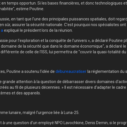
ait en temps opportun. Si les bases financières, et donc technologiques 
 habitée", estime Poutine.
ussie, en tant que l'une des principales puissances spatiales, doit rega
n sûr, assurer la sécurité nationale. C'est pourquoi nos spécialistes o
,
a
expliqué le président lors de la réunion.
ie pour l’exploration et la conquête de l’univers », a déclaré Poutine plus
 domaine de la sécurité que dans le domaine économique", a déclaré le p
, différente de celle de l'ISS, lui permettra de "couvrir la quasi-totalité du
tes, Poutine a soutenu l'idée de
débureaucratiser
la réglementation du s
e grande attention à la question de débarrasser divers domaines d'activi
éés au fil de plusieurs décennies. » Il est nécessaire d'adapter le cadre
stèmes et des appareils.
mme lunaire, malgré l'urgence liée à Luna-25.
ant à une question d'un employé NPO Lavochkine, Denis Demin, si le pro