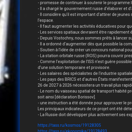
- promesse de continuer à soutenir le programme lu
- Il a chargé le gouvernement russe d'élaborer et d'
- Il considère qu'il est important d'attirer de jeune
l'espace.
- Il faut augmenter les activités éducatives pour qu
- Les services spatiaux devraient être rapidement é
- Depuis Vostochny, nous sommes prêts à lancer sur
- Il a ordonné d'augmenter dès que possible la comp
- Soutien à l'idée de créer un concours national pour
- La station orbitale russe (ROS) pourra couvrir pres
- Comme l'exploitation de l'ISS n'est guère possib
d'une solution temporaire et provisoire.
- Les salaires des spécialistes de l'industrie spati
- Les pays des BRICS et d'autres États manifestent
26 de 2027 à 2026 nécessitera un travail plus rapide
- Le nom du vaisseau spatial de transport habité prom
soit ainsi [déclaration Borissov].
- une instruction a été donnée pour approuver le pro
Les principaux indicateurs de ce projet ont été dét
- La Russie doit développer plus activement ses ex
https://tass.ru/kosmos/19128305
https://tass.ru/ekonomika/19128493