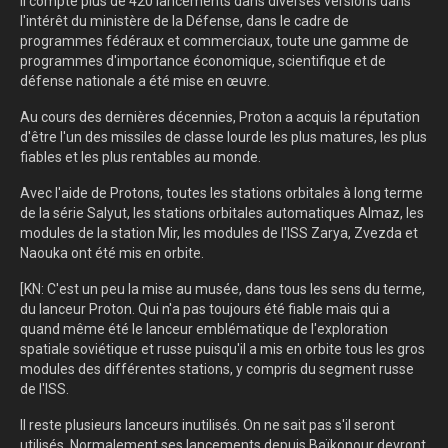
Il compte plus de 420 lancements dans diverses versions dans
l'intérêt du ministère de la Défense, dans le cadre de
programmes fédéraux et commerciaux, toute une gamme de
programmes d'importance économique, scientifique et de
défense nationale a été mise en œuvre.
Au cours des dernières décennies, Proton a acquis la réputation
d'être l'un des missiles de classe lourde les plus matures, les plus
fiables et les plus rentables au monde.
Avec l'aide de Protons, toutes les stations orbitales à long terme
de la série Salyut, les stations orbitales automatiques Almaz, les
modules de la station Mir, les modules de l'ISS Zarya, Zvezda et
Naouka ont été mis en orbite.
[KN: C'est un peu la mise au musée, dans tous les sens du terme,
du lanceur Proton. Qui n'a pas toujours été fiable mais qui a
quand même été le lanceur emblématique de l'exploration
spatiale soviétique et russe puisqu'il a mis en orbite tous les gros
modules des différentes stations, y compris du segment russe
de l'ISS.
Il reste plusieurs lanceurs inutilisés. On ne sait pas s'il seront
utilisés. Normalement ses lancements depuis Baïkonour devront