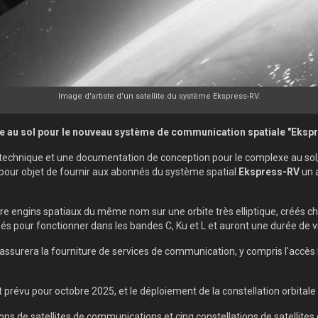
Image d'artiste d'un satellite du système Ekspress-RV.
u sol pour le nouveau système de communication spatiale "Ekspress-
et technique et une documentation de conception pour le complexe au sol
 pour objet de fournir aux abonnés du système spatial
Ekspress-RV
un 
 engins spatiaux du même nom sur une orbite très elliptique, créés ch
és pour fonctionner dans les bandes C, Ku et L et auront une durée de vi
assurera la fourniture de services de communication, y compris l'accès I
 prévu pour octobre 2025, et le déploiement de la constellation orbital
ons de satellites de communications et cinq constellations de satellites 