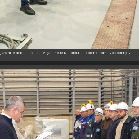
ing avant le début des tests. A gauche le Directeur du cosmodrome Vostochny, Valino