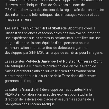
Le satellite
"Kuzbass-300" a été
développé par des étudiants de
l'Université technique d'État de Kouzbass du nom de
T.F. Gorbatchev avec des écoliers de la région afin de transmettre
des informations télémétriques, des messages vocaux et des
images à la Terre.
Les satellites Skoltech-B1
et
Skoltech-B2
ont été créés à
l'Institut des sciences et technologies de Skolkovo pour mener
une expérience sur les communications inter-satellites sur une
longue distance. Ils sont équipés d'équipements pour la
communication inter-satellites, de détecteurs gamma
développés par SINP MSU, ainsi que de caméras pour l'imagerie.
Les satellites
Polytech Universe-1
et
Polytech Universe-2
ont
été fabriqués à l'Université polytechnique Pierre le Grand de
Saint-Pétersbourg afin de suivre le niveau de rayonnement
électromagnétique à la surface de la Terre dans différentes
gammes de fréquences.
Le satellite
Vizard
a été développé par les sociétés NIS et
VIZARD en collaboration avec des écoliers pour étudier la
direction de la dérive des glaces et assurer la sécurité de la
navigation dans l'océan Arctique.