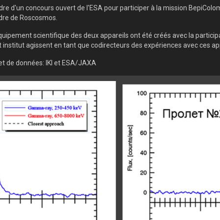
dre d'un concours ouvert de l'ESA pour participer à la mission BepiColom
ordre de Roscosmos.
équipement scientifique des deux appareils ont été créés avec la participa
 institut agissent en tant que codirecteurs des expériences avec ces app
 et de données: IKI et ESA/JAXA