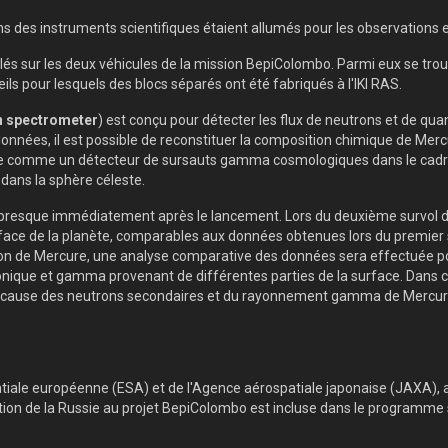
ns des instruments scientifiques étaient allumés pour les observations e
allés sur les deux véhicules de la mission BepiColombo. Parmi eux se tro
reils pour lesquels des blocs séparés ont été fabriqués à l'IKI RAS.
 spectrometer
) est conçu pour détecter les flux de neutrons et de qu
onnées, il est possible de reconstituer la composition chimique de Merc
ionne comme un détecteur de sursauts gamma cosmologiques dans le cadr
 dans la sphère céleste.
esque immédiatement après le lancement. Lors du deuxième survol de Me
e de la planète, comparables aux données obtenues lors du premier sur
on de Mercure, une analyse comparative des données sera effectuée pou
nique et gamma provenant de différentes parties de la surface. Dans ce 
le cause des neutrons secondaires et du rayonnement gamma de Mercure,
tiale européenne (ESA) et de l'Agence aérospatiale japonaise (JAXA), av
cipation de la Russie au projet BepiColombo est incluse dans le programme 