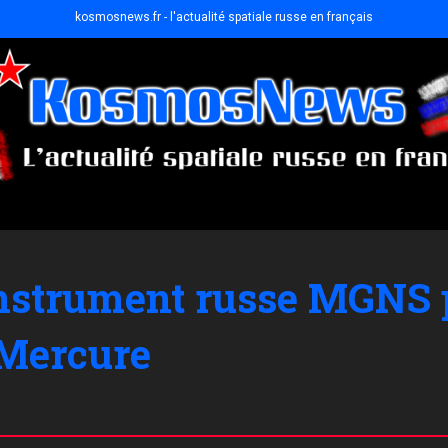
kosmosnews.fr - l'actualité spatiale russe en français
instrument russe MGNS p
 Mercure