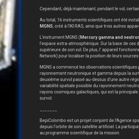
Cependant, déjà maintenant, pendant le vol, certai
Au total, 16 instruments scientifiques ont été inst
MGNS
, créé à l'IKI RAS, ainsi que trois autres appa
L'instrument MGNS (
Mercury gamma and neutron
l'espace extra-atmosphérique. Sur la base de ces d
supérieure de son sol. De plus, l' appareil fonct
Network) pour localiser la position de leurs sources
MGNS a commencé les observations scientifiques pr
rayonnement neutronique et gamma depuis la surfac
deuxième survol passé au-dessus d'une autre régi
variabilité spatiale possible du rayonnement neutro
rayons cosmiques galactiques, qui est la principa
survol.
_______
BepiColombo est un projet conjoint de l'Agence spa
depuis l'orbite de son satellite artificiel. La parti
au programme scientifique de la mission.