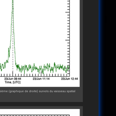
ème (graphique de droite) survols du vaisseau spatial