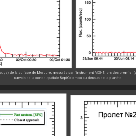
l rouge) de la surface de Mercure, mesurés par l'instrument MGNS lors des premier 
survols de la sonde spatiale BepiColombo au-dessus de la planète.