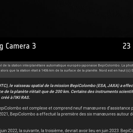
ol de la station interplanétaire automatique européo-japonaise BepiColombo. La photo
alors que la station était à 1406 km de la surface de la planète. Nord est en haut 
TC), le vaisseau spatial de la mission BepiColombo (ESA, JAXA) a effe
ce de la planète n'était que de 200 km. Certains des instruments scienti
réé à l'IKI RAS.
n BepiColombo est complexe et comprend neuf manœuvres d'assistance par 
 2021, BepiColombo a effectué la première des six manœuvres autour d
n 2022, la suivante, la troisième, devrait avoir lieu en juin 2023. BepiCo