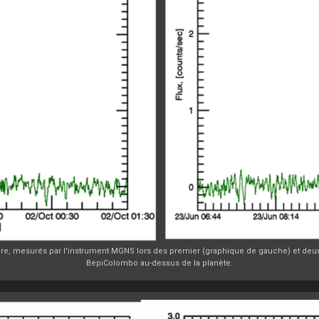
re, mesurés par l'instrument MGNS lors des premier (graphique de gauche) et deuxi
BepiColombo au-dessus de la planète.