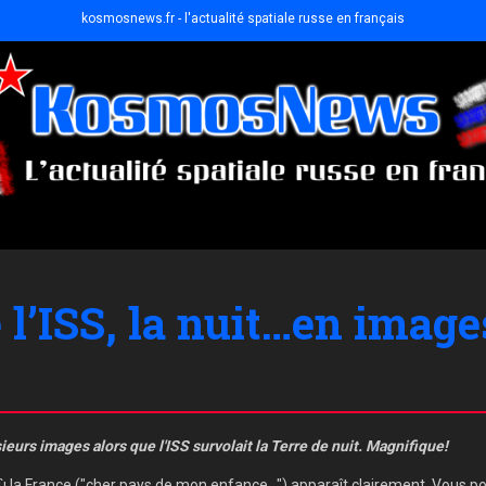
kosmosnews.fr - l'actualité spatiale russe en français
 l’ISS, la nuit…en image
urs images alors que l'ISS survolait la Terre de nuit. Magnifique!
ù la France ("cher pays de mon enfance...") apparaît clairement. Vous 