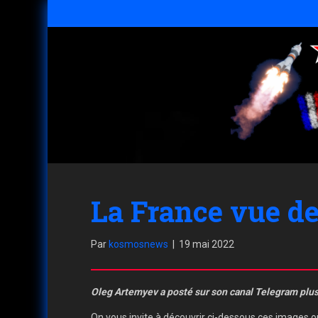
La France vue de
Par
kosmosnews
|
19 mai 2022
Oleg Artemyev a posté sur son canal Telegram plusie
On vous invite à découvrir ci-dessous ces images o