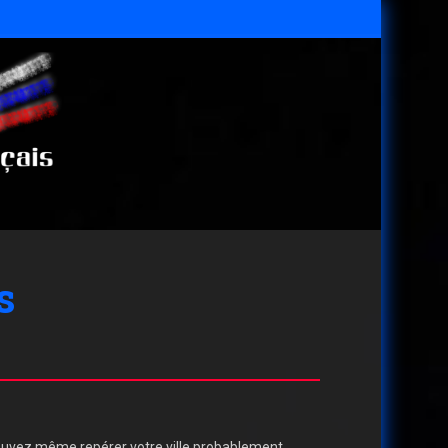
s
pouvez même repérer votre ville probablement.