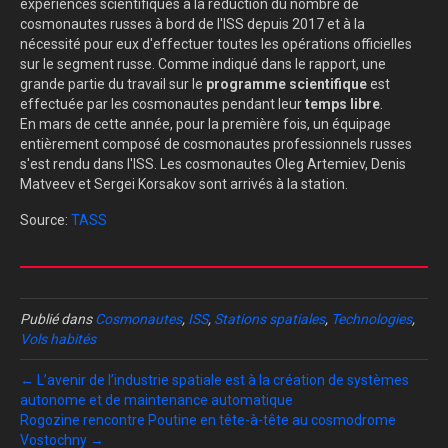
expériences scientifiques à la réduction du nombre de
cosmonautes russes à bord de l'ISS depuis 2017 et à la
nécessité pour eux d'effectuer toutes les opérations officielles
sur le segment russe. Comme indiqué dans le rapport, une
grande partie du travail sur le
programme scientifique
est
effectuée par les cosmonautes pendant leur
temps libre
.
En mars de cette année, pour la première fois, un équipage
entièrement composé de cosmonautes professionnels russes
s'est rendu dans l'ISS. Les cosmonautes Oleg Artemiev, Denis
Matveev et Sergei Korsakov sont arrivés à la station.
Source:
TASS
Publié dans
Cosmonautes
,
ISS
,
Stations spatiales
,
Technologies
,
Vols habités
← L’avenir de l’industrie spatiale est à la création de systèmes
autonome et de maintenance automatique
Rogozine rencontre Poutine en tête-à-tête au cosmodrome
Vostochny →