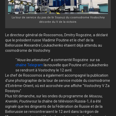
La tour de service du pas de tir Soyouz du cosmodrome Vostochny
décorée du V de la victoire.
Le directeur général de Roscosmos, Dmitry Rogozine, a déclaré
que le président russe Vladimir Poutine et le chef de la
Biélorussie Alexandre Loukachenko étaient déjà attendu au
cosmodrome de Vostochny.
"
Nous les attendons!
" a commenté Rogozine sur sa
chaîne Telegram
la nouvelle que Poutine et Loukachenko
se rendront à Vostochny le 12 avril.
Le chef de Roscosmos a également accompagné la publication
d'une photographie de la tour de service mobile du cosmodrome
d'Extrême-Orient, où est accrochée une affiche "Vostochny V Za
Rossiyou".
Plus tôt dimanche, sur les ondes du programme de
Moscou,
Kremlin, Poutine
sur la chaîne de télévision Russia-1, il a été
signalé que les dirigeants de la Fédération de Russie et de la
Biélorussie se rencontreraient le 12 avril dans la région de