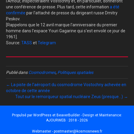
l'Amour, inspecteraient Vostochny et, en particulier, donneront
une conférence de presse. Plus tard, cette information
a été
confirmée
par l'attaché de presse du dirigeant russe Dmitry
Peskov.
[Rappelons que le 12 avril marque l'anniversaire du premier
homme dans l'espace Youri Gagarine qui s'est envolé ce jour de
1961].
Source:
TASS
et
Telegram
Publié dans
Cosmodromes
,
Politiques spatiales
← La piste de l’aéroport du cosmodrome Vostochny achevée en
octobre de cette année
Tout sur le remorqueur spatial nucléaire Zeus (presque…) →
Propulsé par
WordPress
et
BeaverBuilder
- Design et Maintenance:
AJOURWEB · 2018 - 2026
Webmaster -
postmaster@kosmosnews.fr