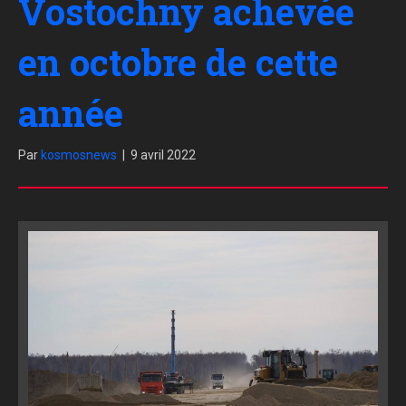
Vostochny achevée
en octobre de cette
année
Par
kosmosnews
|
9 avril 2022