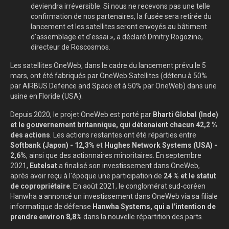
deviendra irréversible. Si nous ne recevons pas une telle
confirmation de nos partenaires, la fusée sera retirée du
lancement et les satellites seront envoyés au bâtiment
d'assemblage et d'essai », a déclaré Dmitry Rogozine,
directeur de Roscosmos.
Les satellites OneWeb, dans le cadre du lancement prévu le 5
mars, ont été fabriqués par OneWeb Satellites (détenu à 50%
par AIRBUS Defence and Space et à 50% par OneWeb) dans une
usine en Floride (USA).
Depuis 2020, le projet OneWeb est porté par
Bharti Global (Inde)
et le gouvernement britannique, qui détenaient chacun 42,2 %
des actions
. Les actions restantes ont été réparties entre
Softbank (Japon) - 12,3%
et
Hughes Network Systems (USA) -
2,6%
, ainsi que des actionnaires minoritaires. En septembre
2021,
Eutelsat
a finalisé son investissement dans OneWeb,
après avoir reçu à l'époque une participation de
24 % et le statut
de copropriétaire
. En août 2021, le conglomérat sud-coréen
Hanwha a annoncé un investissement dans OneWeb via sa filiale
informatique de défense
Hanwha Systems, qui a l'intention de
prendre environ 8,8%
dans la nouvelle répartition des parts.