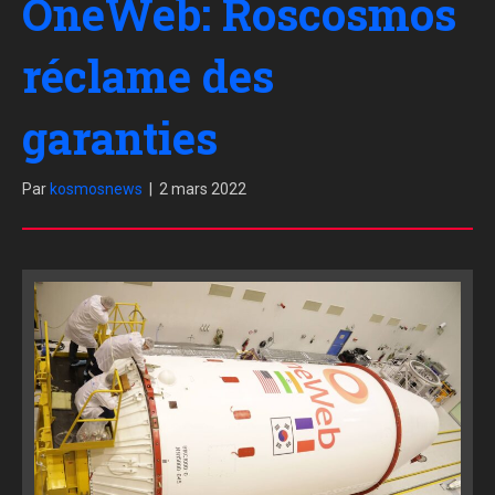
OneWeb: Roscosmos
réclame des
garanties
Par
kosmosnews
|
2 mars 2022