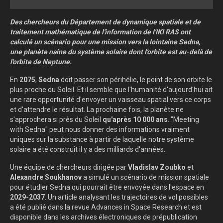
Des chercheurs du Département de dynamique spatiale et de
traitement mathématique de l'information de l'IKI RAS ont
calculé un scénario pour une mission vers la lointaine Sedna,
une planète naine du système solaire dont l'orbite est au-delà de
l'orbite de Neptune.
En
2075
,
Sedna
doit passer son périhélie, le point de son orbite le
plus proche du Soleil. Et il semble que l'humanité d'aujourd'hui ait
une rare opportunité d'envoyer un vaisseau spatial vers ce corps
et d'attendre le résultat. La prochaine fois, la planète ne
s'approchera si près du Soleil
qu'après 10 000 ans
. "Meeting
with Sedna" peut nous donner des informations vraiment
uniques sur la substance à partir de laquelle notre système
solaire a été construit il y a des milliards d'années.
Une équipe de chercheurs dirigée par
Vladislav Zoubko
et
Alexandre Soukhanov
a simulé un scénario de mission spatiale
pour étudier Sedna qui pourrait être envoyée dans l'espace en
2029-2037
. Un article analysant les trajectoires de vol possibles
a été publié dans la revue Advances in Space Research et est
disponible dans les archives électroniques de prépublication