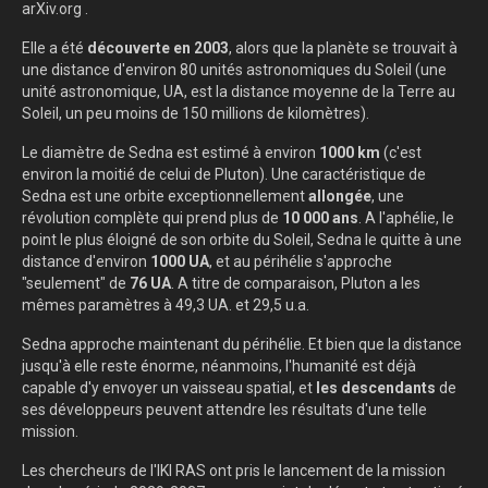
arXiv.org .
Elle a été
découverte en 2003
, alors que la planète se trouvait à
une distance d'environ 80 unités astronomiques du Soleil (une
unité astronomique, UA, est la distance moyenne de la Terre au
Soleil, un peu moins de 150 millions de kilomètres).
Le diamètre de Sedna est estimé à environ
1000 km
(c'est
environ la moitié de celui de Pluton). Une caractéristique de
Sedna est une orbite exceptionnellement
allongée
, une
révolution complète qui prend plus de
10 000 ans
. A l'aphélie, le
point le plus éloigné de son orbite du Soleil, Sedna le quitte à une
distance d'environ
1000 UA
, et au périhélie s'approche
"seulement" de
76 UA
. A titre de comparaison, Pluton a les
mêmes paramètres à 49,3 UA. et 29,5 u.a.
Sedna approche maintenant du périhélie. Et bien que la distance
jusqu'à elle reste énorme, néanmoins, l'humanité est déjà
capable d'y envoyer un vaisseau spatial, et
les descendants
de
ses développeurs peuvent attendre les résultats d'une telle
mission.
Les chercheurs de l'IKI RAS ont pris le lancement de la mission