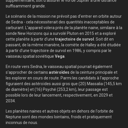
supplémentaire, soit d'assurer le vol de Jupiter à une distance
suffisamment grande.
Le scénario de la mission ne prévoit pas d'entrer en orbite autour
de Sedna - cela nécessiterait des quantités inacceptables de
carburant. L'appareil volera près de la planète naine, similaire à la
sonde New Horizons qui a survolé Pluton en 2015 et a exploré
cette planète à partir d'une
trajectoire de survol
. Soit dit en
passant, de la même manière, la comète de Halley a été étudiée
à partir d'une trajectoire de survol en 1986, y compris par le
vaisseau spatial soviétique
Vega
.
En route vers Sedna, le vaisseau spatial pourrait également
s'approcher de certains
astéroïdes
de la ceinture principale et
les explorer en cours de route. Parmi les candidats à l'approche
figuraient des astéroïdes aussi gros que (20) Massalia (145,5 km
de diamètre) et (16) Psyché (253,2 km), leur passage est
possible lors de leur lancement, respectivement, en 2029 et
2034.
Les planètes naines et autres objets en dehors de l'orbite de
Neptune sont des mondes lointains, froids et pratiquement
inconnus de nous.