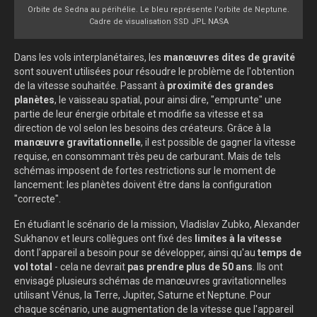
Orbite de Sedna au périhélie. Le bleu représente l'orbite de Neptune.
Cadre de visualisation SSD JPL NASA
Dans les vols interplanétaires, les
manœuvres dites de gravité
sont souvent utilisées pour résoudre le problème de l'obtention
de la vitesse souhaitée. Passant à
proximité des grandes
planètes
, le vaisseau spatial, pour ainsi dire, "emprunte" une
partie de leur énergie orbitale et modifie sa vitesse et sa
direction de vol selon les besoins des créateurs. Grâce à la
manœuvre gravitationnelle
, il est possible de gagner la vitesse
requise, en consommant très peu de carburant. Mais de tels
schémas imposent de fortes restrictions sur le moment de
lancement: les planètes doivent être dans la configuration
"correcte".
En étudiant le scénario de la mission, Vladislav Zubko, Alexander
Sukhanov et leurs collègues ont fixé des
limites à la vitesse
dont l'appareil a besoin pour se développer, ainsi qu'au
temps de
vol total
- cela ne devrait
pas prendre plus de 50 ans
. Ils ont
envisagé plusieurs schémas de manœuvres gravitationnelles
utilisant Vénus, la Terre, Jupiter, Saturne et Neptune. Pour
chaque scénario, une augmentation de la vitesse que l'appareil