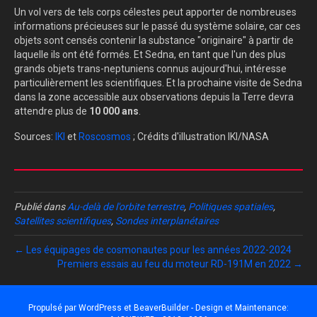
Un vol vers de tels corps célestes peut apporter de nombreuses
informations précieuses sur le passé du système solaire, car ces
objets sont censés contenir la substance "originaire" à partir de
laquelle ils ont été formés. Et Sedna, en tant que l'un des plus
grands objets trans-neptuniens connus aujourd'hui, intéresse
particulièrement les scientifiques. Et la prochaine visite de Sedna
dans la zone accessible aux observations depuis la Terre devra
attendre plus de
10 000 ans
.
Sources:
IKI
et
Roscosmos
; Crédits d'illustration IKI/NASA
Publié dans
Au-delà de l'orbite terrestre
,
Politiques spatiales
,
Satellites scientifiques
,
Sondes interplanétaires
← Les équipages de cosmonautes pour les années 2022-2024
Premiers essais au feu du moteur RD-191M en 2022 →
Propulsé par
WordPress
et
BeaverBuilder
- Design et Maintenance: