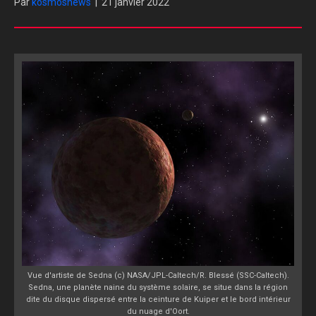
Par
kosmosnews
|
21 janvier 2022
Vue d'artiste de Sedna (c) NASA/JPL-Caltech/R. Blessé (SSC-Caltech).
Sedna, une planète naine du système solaire, se situe dans la région
dite du disque dispersé entre la ceinture de Kuiper et le bord intérieur
du nuage d'Oort.