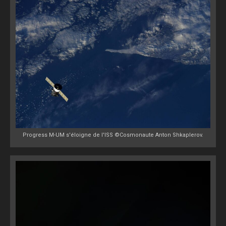
Progress M-UM s'éloigne de l'ISS ©Cosmonaute Anton Shkaplerov.