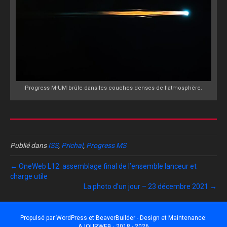
Progress M-UM brûle dans les couches denses de l'atmosphère.
Publié dans
ISS
,
Prichal
,
Progress MS
← OneWeb L12: assemblage final de l’ensemble lanceur et
charge utile
La photo d’un jour – 23 décembre 2021 →
Propulsé par
WordPress
et
BeaverBuilder
- Design et Maintenance:
AJOURWEB · 2018 - 2026