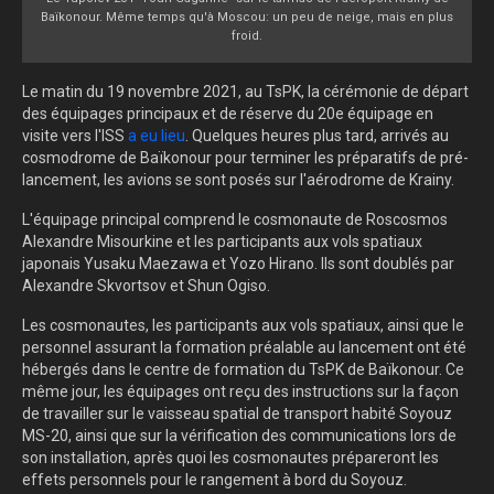
Baïkonour. Même temps qu'à Moscou: un peu de neige, mais en plus
froid.
Le matin du 19 novembre 2021, au TsPK, la cérémonie de départ
des équipages principaux et de réserve du 20e équipage en
visite vers l'ISS
a eu lieu
. Quelques heures plus tard, arrivés au
cosmodrome de Baïkonour pour terminer les préparatifs de pré-
lancement, les avions se sont posés sur l'aérodrome de Krainy.
L'équipage principal comprend le cosmonaute de Roscosmos
Alexandre Misourkine et les participants aux vols spatiaux
japonais Yusaku Maezawa et Yozo Hirano. Ils sont doublés par
Alexandre Skvortsov et Shun Ogiso.
Les cosmonautes, les participants aux vols spatiaux, ainsi que le
personnel assurant la formation préalable au lancement ont été
hébergés dans le centre de formation du TsPK de Baïkonour. Ce
même jour, les équipages ont reçu des instructions sur la façon
de travailler sur le vaisseau spatial de transport habité Soyouz
MS-20, ainsi que sur la vérification des communications lors de
son installation, après quoi les cosmonautes prépareront les
effets personnels pour le rangement à bord du Soyouz.