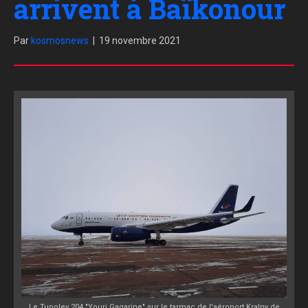
arrivent à Baïkonour
Par
kosmosnews
|
19 novembre 2021
Le Tupolev 204 "Youri Gagarine" sur le tarmac de l'aéroport KraIny de