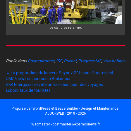
Le stand se referme.
Publié dans
Cosmodromes
,
ISS
,
Prichal
,
Progress MS
,
Vols habités
← La préparation du lanceur Soyouz 2.1b pour Progress M-
UM/Prichal se poursuit à Baïkonour
RKK Energuya brevète un vaisseau pour des voyages
suborbitaux de touristes →
Propulsé par
WordPress
et
BeaverBuilder
- Design et Maintenance:
AJOURWEB · 2018 - 2026
Webmaster -
postmaster@kosmosnews.fr