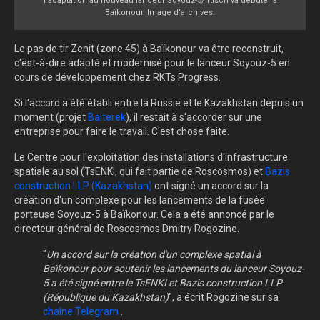
l'adaptation au nouveau lanceur Soyouz-5/Irtisch va débuter à
Baïkonour. Image d'archives.
Le pas de tir Zenit (zone 45) à Baïkonour va être reconstruit,
c'est-à-dire adapté et modernisé pour le lanceur Soyouz-5 en
cours de développement chez RKTs Progress.
Si l'accord a été établi entre la Russie et le Kazakhstan depuis un
moment (projet
Baiterek
), il restait à s'accorder sur une
entreprise pour faire le travail. C'est chose faite.
Le Centre pour l'exploitation des installations d'infrastructure
spatiale au sol (TsENKI, qui fait partie de Roscosmos) et
Bazis
construction LLP (Kazakhstan)
ont signé un accord sur la
création d'un complexe pour les lancements de la fusée
porteuse Soyouz-5 à Baïkonour. Cela a été annoncé par le
directeur général de Roscosmos Dmitry Rogozine.
"
Un accord sur la création d'un complexe spatial à
Baïkonour pour soutenir les lancements du lanceur Soyouz-
5 a été signé entre le TsENKI et Bazis construction LLP
(République du Kazakhstan)
", a écrit Rogozine sur sa
chaîne Telegram
.