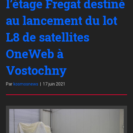
l’étage Fregat destiné
au lancement du lot
L8 de satellites
OneWeb à
Vostochny
Par
kosmosnews
|
17 juin 2021