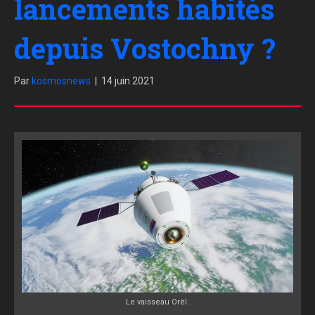
lancements habités
depuis Vostochny ?
Par
kosmosnews
|
14 juin 2021
Le vaisseau Orël.