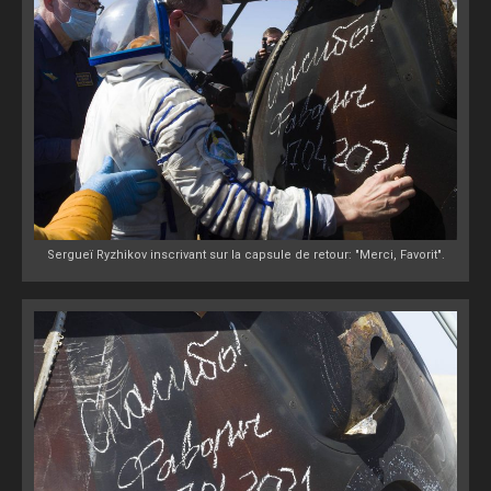
Sergueï Ryzhikov inscrivant sur la capsule de retour: "Merci, Favorit".