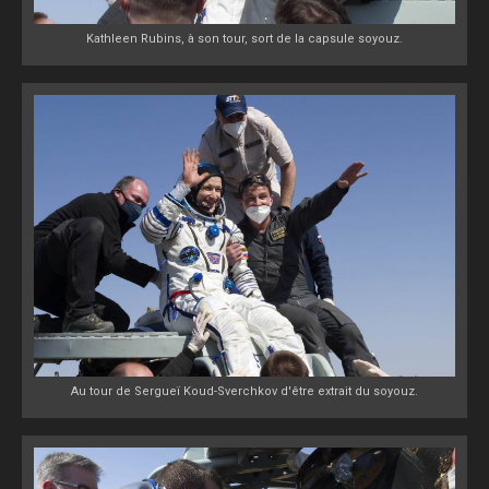
Kathleen Rubins, à son tour, sort de la capsule soyouz.
Au tour de Sergueï Koud-Sverchkov d'être extrait du soyouz.