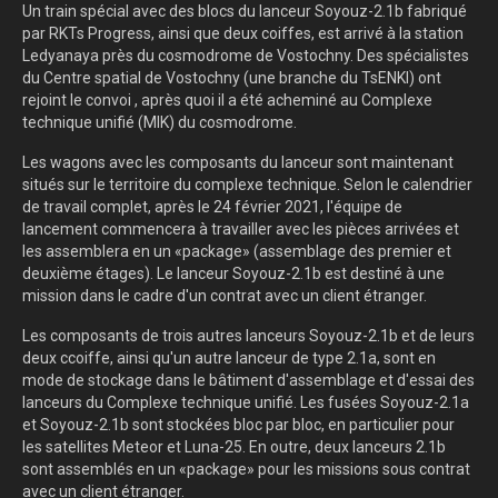
Un train spécial avec des blocs du lanceur Soyouz-2.1b fabriqué
par RKTs Progress, ainsi que deux coiffes, est arrivé à la station
Ledyanaya près du cosmodrome de Vostochny. Des spécialistes
du Centre spatial de Vostochny (une branche du TsENKI) ont
rejoint le convoi , après quoi il a été acheminé au Complexe
technique unifié (MIK) du cosmodrome.
Les wagons avec les composants du lanceur sont maintenant
situés sur le territoire du complexe technique. Selon le calendrier
de travail complet, après le 24 février 2021, l'équipe de
lancement commencera à travailler avec les pièces arrivées et
les assemblera en un «package» (assemblage des premier et
deuxième étages). Le lanceur Soyouz-2.1b est destiné à une
mission dans le cadre d'un contrat avec un client étranger.
Les composants de trois autres lanceurs Soyouz-2.1b et de leurs
deux ccoiffe, ainsi qu'un autre lanceur de type 2.1a, sont en
mode de stockage dans le bâtiment d'assemblage et d'essai des
lanceurs du Complexe technique unifié. Les fusées Soyouz-2.1a
et Soyouz-2.1b sont stockées bloc par bloc, en particulier pour
les satellites Meteor et Luna-25. En outre, deux lanceurs 2.1b
sont assemblés en un «package» pour les missions sous contrat
avec un client étranger.