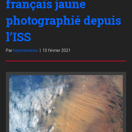
français jaune
photographié depuis
l’ISS
Par
kosmosnews
|
10 février 2021