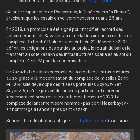
commentaires sur Soyouz-5 sur sa
page Twitter
.
Selon le responsable de Roscosmos, la fusée volera "à l'heure",
précisant que les essais en vol commenceront dans 2,5 ans.
En 2018, un protocole a été signé pour modifier l'accord des
gouvernements du Kazakhstan et de la Russie sur la création du
complexe Baiterek à Baïkonour en date du 22 décembre 2004. Il
définit les obligations des parties au projet, le retrait du bail et le
transfert au côté kazakh des infrastructures spatiales au sol du
complexe Zenit-M pour la modernisation.
Le Kazakhstan est responsable de la création d'infrastructures
au sol grâce à la modernisation du complexe de missiles Zenit-
M.
La Russie développe des fusées porteuses Soyouz-5 et
Soyouz-6, qu'elle prévoit de lancer à partir de là.
Le premier
lancement est prévu pour le quatrième trimestre 2023.
Le
complexe de lancement sera nommé «pas de tir Nazarbayev»
en hommage à l'ancien président Kazakh.
Source et crédit photographique:
Dmitry Rogozine
/Roscosmos