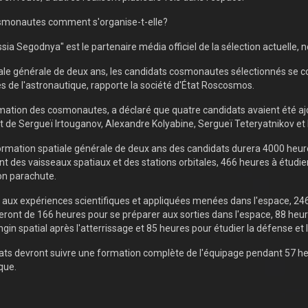
cosmonautes comment s'organise-t-elle?
sia Segodnya" est le partenaire média officiel de la sélection actuelle, n
ale générale de deux ans, les candidats cosmonautes sélectionnés se co
ses de l'astronautique, rapporte la société d'État Roscosmos.
rmation des cosmonautes, a déclaré que quatre candidats avaient été
sait de Sergueï Irtouganov, Alexandre Kolyabine, Sergueï Teteryatnikov et
rmation spatiale générale de deux ans des candidats durera 4000 heures
t des vaisseaux spatiaux et des stations orbitales, 466 heures à étudi
on parachute.
aux expériences scientifiques et appliquées menées dans l'espace, 246
oseront de 166 heures pour se préparer aux sorties dans l'espace, 88 he
gin spatial après l'atterrissage et 85 heures pour étudier la défense et l
idats devront suivre une formation complète de l'équipage pendant 57 
que.