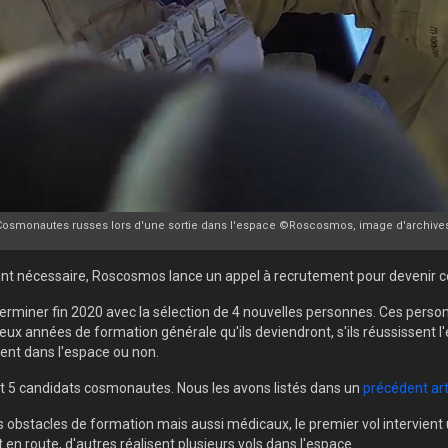
Cosmonautes russes lors d'une sortie dans l'espace ©Roscosmos, image d'archives
ient nécessaire, Roscosmos lance un appel à recrutement pour devenir
e terminer fin 2020 avec la sélection de 4 nouvelles personnes. Ces pe
eux années de formation générale qu'ils deviendront, s'ils réussissent 
lent dans l'espace ou non.
et 5 candidats cosmonautes. Nous les avons listés dans un
précédent art
s obstacles de formation mais aussi médicaux, le premier vol intervien
 route, d'autres réalisent plusieurs vols dans l'espace.