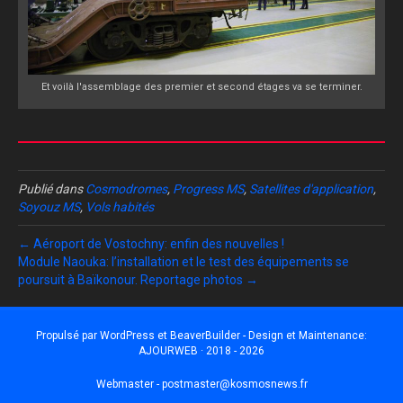
Et voilà l'assemblage des premier et second étages va se terminer.
Publié dans
Cosmodromes
,
Progress MS
,
Satellites d'application
,
Soyouz MS
,
Vols habités
← Aéroport de Vostochny: enfin des nouvelles !
Module Naouka: l’installation et le test des équipements se
poursuit à Baïkonour. Reportage photos →
Propulsé par
WordPress
et
BeaverBuilder
- Design et Maintenance:
AJOURWEB · 2018 - 2026
Webmaster -
postmaster@kosmosnews.fr