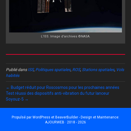
L'ISS. Image d'archives ©NASA.
Publié dans
ISS
,
Politiques spatiales
,
ROS
,
Stations spatiales
,
Vols
habités
← Budget réduit pour Roscosmos pour les prochaines années
Test réussi des dispositifs anti-vibration du futur lanceur
Soyouz-5 →
Propulsé par
WordPress
et
BeaverBuilder
- Design et Maintenance:
AJOURWEB · 2018 - 2026