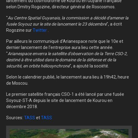
lancement du cosmodrome de Kourou en Guyane française
selon Dmitry Rogozine, directeur général de Roscosmos.
"
Au Centre Spatial Guyanais, la commission a décidé d'amener la
fusée Soyouz sur le site de lancement le 23 décembre
", a écrit
Rogozine sur
Twitter
.
Par ailleurs le communiqué d'Arianespace note que le 10e et
dernier lancement de l'entreprise aura lieu cette année.
"
Arianespace enverra le satellite d'observation de la Terre CSO-2,
destiné à être utilisé dans le domaine de la défense et de la
sécurité, en orbite héliosynchrone
", a ajouté la société.
Selon le calendrier publié, le lancement aura lieu à 19h42, heure
de Moscou.
Le premier satellite français CSO-1 a été lancé par une fusée
Soyouz-ST-A depuis le site de lancement de Kourou en
décembre 2018.
Sources:
TASS
et
TASS