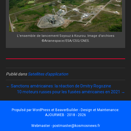
L'ensemble de lancement Soyouz à Kourou. Image d'archives
©Arianespace/ESA/CSG/CNES.
Publié dans
Satellites d'application
← Sanctions américaines: la réaction de Dmitry Rogozine
10 moteurs russes pour les fusées américaines en 2021 →
Propulsé par
WordPress
et
BeaverBuilder
- Design et Maintenance:
AJOURWEB · 2018 - 2026
Webmaster -
postmaster@kosmosnews.fr