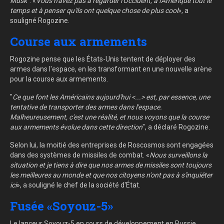
Musk
". «
Vous n'avez pas à regarder l'Occident, à l'Amérique tout le
temps et à penser qu'ils ont quelque chose de plus cool
», a
souligné Rogozine.
Course aux armements
Rogozine pense que les États-Unis tentent de déployer des
armes dans l'espace, en les transformant en une nouvelle arène
pour la course aux armements.
"
Ce que font les Américains aujourd'hui <...> est, par essence, une
tentative de transporter des armes dans l'espace.
Malheureusement, c'est une réalité, et nous voyons que la course
aux armements évolue dans cette direction
", a déclaré Rogozine.
Selon lui, la moitié des entreprises de Roscosmos sont engagées
dans des systèmes de missiles de combat. «
Nous surveillons la
situation et je tiens à dire que nos armes de missiles sont toujours
les meilleures au monde et que nos citoyens n'ont pas à s'inquiéter
ici
», a souligné le chef de la société d'État.
Fusée «Soyouz-5»
Le lanceur Soyouz-5 en cours de développement en Russie