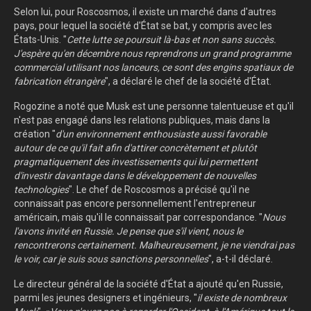
Selon lui, pour Roscosmos, il existe un marché dans d'autres
pays, pour lequel la société d'État se bat, y compris avec les
États-Unis. "
Cette lutte se poursuit là-bas et non sans succès.
J'espère qu'en décembre nous reprendrons un grand programme
commercial utilisant nos lanceurs, ce sont des engins spatiaux de
fabrication étrangère
", a déclaré le chef de la société d'État.
Rogozine a noté que Musk est une personne talentueuse et qu'il
n'est pas engagé dans les relations publiques, mais dans la
création "
d'un environnement enthousiaste aussi favorable
autour de ce qu'il fait afin d'attirer concrètement et plutôt
pragmatiquement des investissements qui lui permettent
d'investir davantage dans le développement de nouvelles
technologies
". Le chef de Roscosmos a précisé qu'il ne
connaissait pas encore personnellement l'entrepreneur
américain, mais qu'il le connaissait par correspondance. "
Nous
l'avons invité en Russie. Je pense que s'il vient, nous le
rencontrerons certainement. Malheureusement, je ne viendrai pas
le voir, car je suis sous sanctions personnelles
", a-t-il déclaré.
Le directeur général de la société d'État a ajouté qu'en Russie,
parmi les jeunes designers et ingénieurs, "
il existe de nombreux