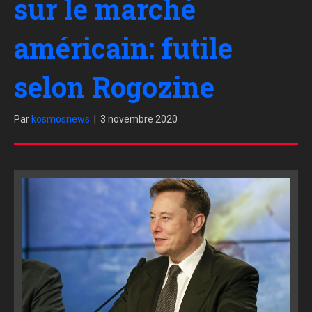
sur le marché
américain: futile
selon Rogozine
Par
kosmosnews
|
3 novembre 2020