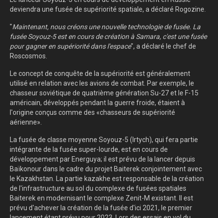
deviendra une fusée de supériorité spatiale, a déclaré Rogozine.
"
Maintenant, nous créons une nouvelle technologie de fusée. La
fusée Soyouz-5 est en cours de création à Samara, c'est une fusée
pour gagner en supériorité dans l'espace
", a déclaré le chef de
Roscosmos.
Le concept de conquête de la supériorité est généralement
utilisé en relation avec les avions de combat. Par exemple, le
chasseur soviétique de quatrième génération Su-27 et le F-15
américain, développés pendant la guerre froide, étaient à
l'origine conçus comme des «chasseurs de supériorité
aérienne».
La fusée de classe moyenne Soyouz-5 (Irtych), qui fera partie
intégrante de la fusée super-lourde, est en cours de
développement par Energuya; il est prévu de la lancer depuis
Baïkonour dans le cadre du projet Baiterek conjointement avec
le Kazakhstan. La partie kazakhe est responsable de la création
de l'infrastructure au sol du complexe de fusées spatiales
Baiterek en modernisant le complexe Zenit-M existant. Il est
prévu d'achever la création de la fusée d'ici 2021, le premier
lancement étant prévu pour 2023. Lors des essais en vol du