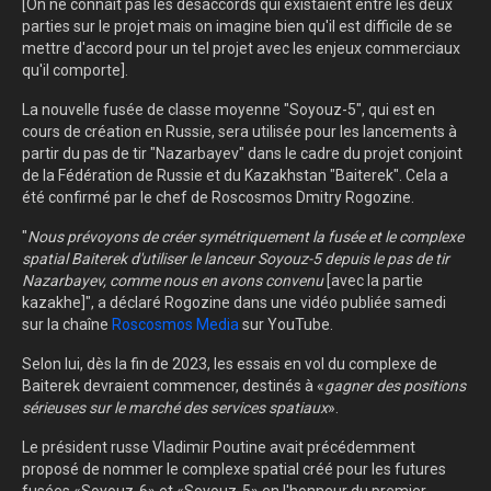
[On ne connait pas les désaccords qui existaient entre les deux
parties sur le projet mais on imagine bien qu'il est difficile de se
mettre d'accord pour un tel projet avec les enjeux commerciaux
qu'il comporte].
La nouvelle fusée de classe moyenne "Soyouz-5", qui est en
cours de création en Russie, sera utilisée pour les lancements à
partir du pas de tir "Nazarbayev" dans le cadre du projet conjoint
de la Fédération de Russie et du Kazakhstan "Baiterek". Cela a
été confirmé par le chef de Roscosmos Dmitry Rogozine.
"
Nous prévoyons de créer symétriquement la fusée et le complexe
spatial Baiterek d'utiliser le lanceur Soyouz-5 depuis le pas de tir
Nazarbayev, comme nous en avons convenu
[avec la partie
kazakhe]", a déclaré Rogozine dans une vidéo publiée samedi
sur la chaîne
Roscosmos Media
sur YouTube.
Selon lui, dès la fin de 2023, les essais en vol du complexe de
Baiterek devraient commencer, destinés à «
gagner des positions
sérieuses sur le marché des services spatiaux
».
Le président russe Vladimir Poutine avait précédemment
proposé de nommer le complexe spatial créé pour les futures