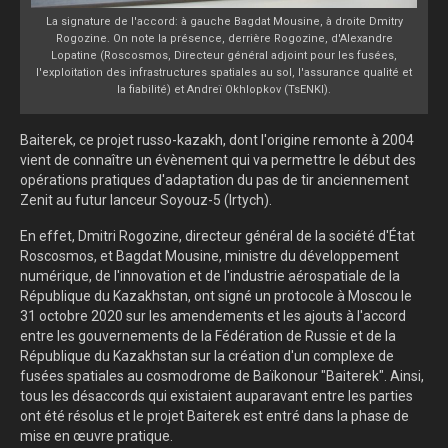
La signature de l'accord: à gauche Bagdat Mousine, à droite Dmitry
Rogozine. On note la présence, derrière Rogozine, d'Alexandre
Lopatine (Roscosmos, Directeur général adjoint pour les fusées,
l'exploitation des infrastructures spatiales au sol, l'assurance qualité et
la fiabilité) et Andreï Okhlopkov (TsENKI).
Baiterek, ce projet russo-kazakh, dont l'origine remonte à 2004
vient de connaître un évènement qui va permettre le début des
opérations pratiques d'adaptation du pas de tir anciennement
Zenit au futur lanceur Soyouz-5 (Irtych).
En effet, Dmitri Rogozine, directeur général de la société d'État
Roscosmos, et Bagdat Mousine, ministre du développement
numérique, de l'innovation et de l'industrie aérospatiale de la
République du Kazakhstan, ont signé un protocole à Moscou le
31 octobre 2020 sur les amendements et les ajouts à l'accord
entre les gouvernements de la Fédération de Russie et de la
République du Kazakhstan sur la création d'un complexe de
fusées spatiales au cosmodrome de Baïkonour "Baiterek". Ainsi,
tous les désaccords qui existaient auparavant entre les parties
ont été résolus et le projet Baiterek est entré dans la phase de
mise en œuvre pratique.