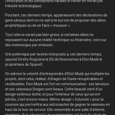
l’innovation et les conceptions hardies et rester en retrait par
frilosité technologique.
Pourtant, ces derniers temps, apparaissent des déclarations de
gens sérieux dont on ne sait si le but est de proposer des idées
prophétiques ou de se faire « mousser ».
Tout cela ne serait pas bien grave, si certaines idées ne
reposaient sur aucune réalité technique ou financière, voire sur
des mensonges par omission.
Une polémique par tweets interposés a, ces derniers temps,
opposé Dmitry Rogozine le DG de Roscosmos à Elon Musk le
propriétaire de SpaceX.
On admire la volonté d’entreprendre d’Elon Musk qui multiplie les
projets, dont celui, réalisé, d’étages de fusée récupérables et
réutilisables. Elon Musk est fort en communication : ses lanceurs
et ses vaisseaux Dragon sont beaux. Cette beauté vient d’un
design extérieur léché, et pour l’intérieur de ceux qui seront
pilotés, c’est encore mieux. Même design « futuriste » pour la
coursive qui permettra aux astronautes de gagner le vaisseau en
haut de la tour de service. Elle ressemble à une salle d’attente,
moderne, d’un aéroport ! Les scaphandres ont tout du pilote de