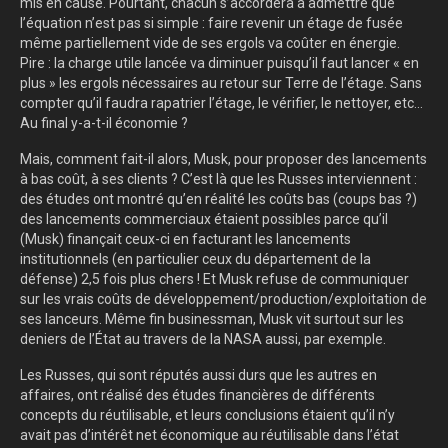
mis en cause. Pourtant, chacun s’accordera à admettre que
l’équation n’est pas si simple : faire revenir un étage de fusée
même partiellement vide de ses ergols va coûter en énergie.
Pire : la charge utile lancée va diminuer puisqu’il faut lancer « en
plus » les ergols nécessaires au retour sur Terre de l’étage. Sans
compter qu’il faudra rapatrier l’étage, le vérifier, le nettoyer, etc…
Au final y-a-t-il économie ?
Mais, comment fait-il alors, Musk, pour proposer des lancements
à bas coût, à ses clients ? C’est là que les Russes interviennent :
des études ont montré qu’en réalité les coûts bas (coups bas ?)
des lancements commerciaux étaient possibles parce qu’il
(Musk) finançait ceux-ci en facturant les lancements
institutionnels (en particulier ceux du département de la
défense) 2,5 fois plus chers ! Et Musk refuse de communiquer
sur les vrais coûts de développement/production/exploitation de
ses lanceurs. Même fin businessman, Musk vit surtout sur les
deniers de l’État au travers de la NASA aussi, par exemple.
Les Russes, qui sont réputés aussi durs que les autres en
affaires, ont réalisé des études financières de différents
concepts du réutilisable, et leurs conclusions étaient qu’il n’y
avait pas d’intérêt net économique au réutilisable dans l’état