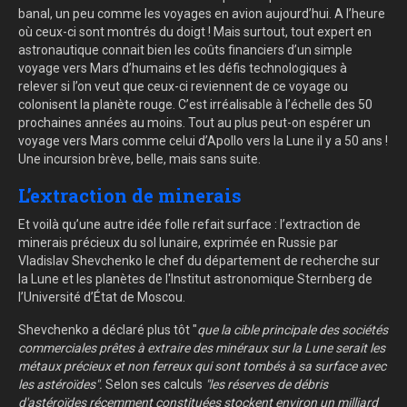
banal, un peu comme les voyages en avion aujourd’hui. A l’heure
où ceux-ci sont montrés du doigt ! Mais surtout, tout expert en
astronautique connait bien les coûts financiers d’un simple
voyage vers Mars d’humains et les défis technologiques à
relever si l’on veut que ceux-ci reviennent de ce voyage ou
colonisent la planète rouge. C’est irréalisable à l’échelle des 50
prochaines années au moins. Tout au plus peut-on espérer un
voyage vers Mars comme celui d’Apollo vers la Lune il y a 50 ans !
Une incursion brève, belle, mais sans suite.
L’extraction de minerais
Et voilà qu’une autre idée folle refait surface : l’extraction de
minerais précieux du sol lunaire, exprimée en Russie par
Vladislav Shevchenko le chef du département de recherche sur
la Lune et les planètes de l'Institut astronomique Sternberg de
l’Université d’État de Moscou.
Shevchenko a déclaré plus tôt "
que la cible principale des sociétés
commerciales prêtes à extraire des minéraux sur la Lune serait les
métaux précieux et non ferreux qui sont tombés à sa surface avec
les astéroïdes".
Selon ses calculs
"les réserves de débris
d'astéroïdes récemment constituées stockent environ un milliard