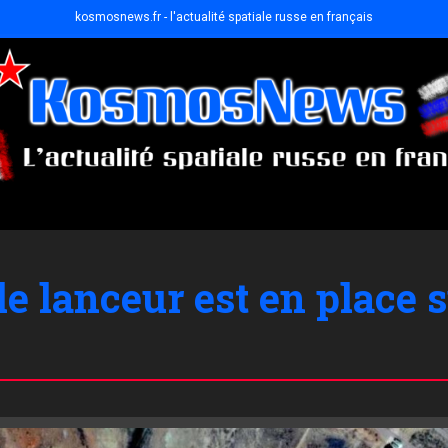
kosmosnews.fr - l'actualité spatiale russe en français
e lanceur est en place su