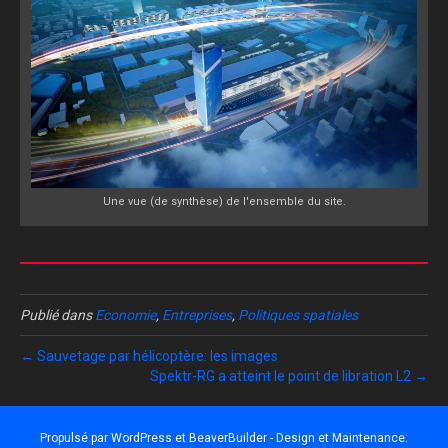
Une vue (de synthèse) de l'ensemble du site.
Publié dans
Economie
,
Entreprises
,
Politiques spatiales
← Sauvetage par hélicoptère: les images
Spektr-RG a atteint le point de libration L2 →
Propulsé par
WordPress
et
BeaverBuilder
- Design et Maintenance: