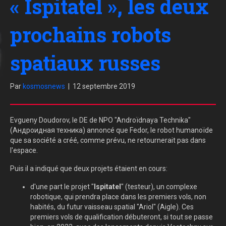
« Ispitatel », les deux
prochains robots
spatiaux russes
Par
kosmosnews
|
12 septembre 2019
Evgueny Doudorov, le DE de NPO "Androïdnaya Technika"
(Андроидная техника) annoncé que Fedor, le robot humanoïde
que sa société a créé, comme prévu, ne retournerait pas dans
l'espace.
Puis il a indiqué que deux projets étaient en cours:
d'une part le projet "
Ispitatel
" (testeur), un complexe
robotique, qui prendra place dans les premiers vols, non
habités, du futur vaisseau spatial "Ariol" (Aigle). Ces
premiers vols de qualification débuteront, si tout se passe