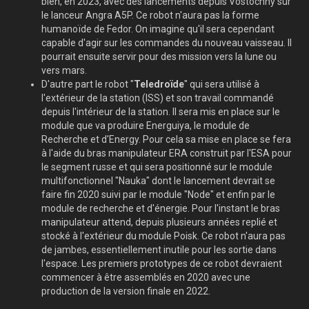
bien, en 2023, avec des lancements depuis Vostochny sur
le lanceur Angra A5P. Ce robot n'aura pas la forme
humanoïde de Fedor. On imagine qu'il sera cependant
capable d'agir sur les commandes du nouveau vaisseau. Il
pourrait ensuite servir pour des mission vers la lune ou
vers mars.
D'autre part le robot "
Teledroïde
" qui sera utilisé à
l'extérieur de la station (ISS) et son travail commandé
depuis l'intérieur de la station. Il sera mis en place sur le
module que va produire Energuiya, le module de
Recherche et d'Energy. Pour cela sa mise en place se fera
à l'aide du bras manipulateur ERA construit par l'ESA pour
le segment russe et qui sera positionné sur le module
multifonctionnel "Nauka" dont le lancement devrait se
faire fin 2020 suivi par le module "Node" et enfin par le
module de recherche et d'énergie. Pour l'instant le bras
manipulateur attend, depuis plusieurs années replié et
stocké à l'extérieur du module Poisk. Ce robot n'aura pas
de jambes, essentiellement inutile pour les sortie dans
l'espace. Les premiers prototypes de ce robot devraient
commencer à être assemblés en 2020 avec une
production de la version finale en 2022.