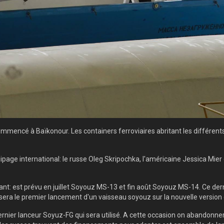
encé à Baïkonour. Les containers ferroviaires abritant les différent
ge international: le russe Oleg Skripochka, l'américaine Jessica Mier 
vant: est prévu en juillet Soyouz MS-13 et fin août Soyouz MS-14. Ce de
ra le premier lancement d'un vaisseau soyouz sur la nouvelle version d
rnier lanceur Soyuz-FG qui sera utilisé. A cette occasion on abandonnera 