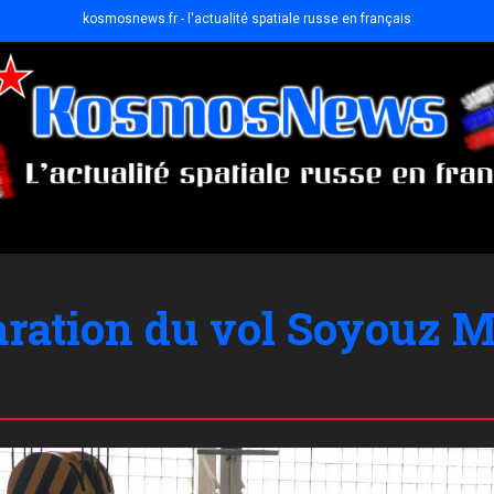
kosmosnews.fr - l'actualité spatiale russe en français
aration du vol Soyouz 