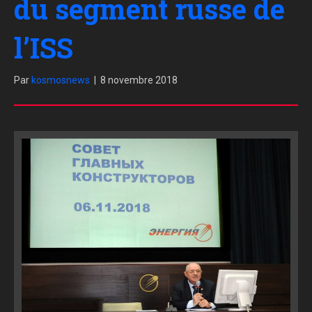
du segment russe de
l’ISS
Par
kosmosnews
|
8 novembre 2018