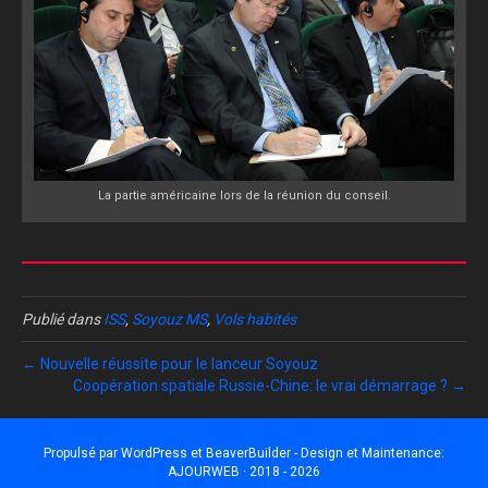
La partie américaine lors de la réunion du conseil.
Publié dans
ISS
,
Soyouz MS
,
Vols habités
← Nouvelle réussite pour le lanceur Soyouz
Coopération spatiale Russie-Chine: le vrai démarrage ? →
Propulsé par
WordPress
et
BeaverBuilder
- Design et Maintenance:
AJOURWEB · 2018 - 2026