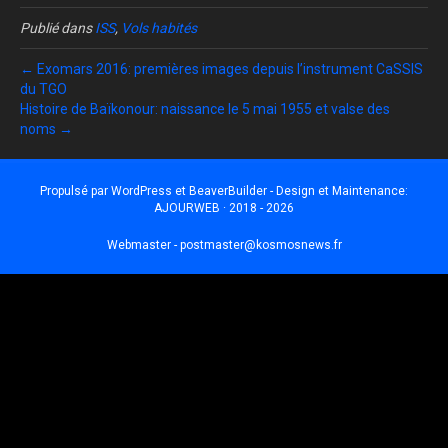
Publié dans
ISS
,
Vols habités
← Exomars 2016: premières images depuis l’instrument CaSSIS
du TGO
Histoire de Baïkonour: naissance le 5 mai 1955 et valse des
noms →
Propulsé par
WordPress
et
BeaverBuilder
- Design et Maintenance:
AJOURWEB · 2018 - 2026
Webmaster -
postmaster@kosmosnews.fr