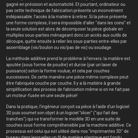
gagné en précision et automaticité. Et pourtant, ordinateur ou
pas cette technique de fabrication présente un inconvénient
indépassable: l'accès à la matière à retirer. Si la pièce présente
une forme complexe, il sera impossible d'aller "dans les coins" et
la seule solution est alors de décomposer la pièce globale en
multiples sous-parties ménageant donc un accès aux outils de
découpe, quitte ensuite à relier les sous-parties entre-elles par
assemblage (vis/boulon ou vis/pas de vis) ou soudage.
La méthode additive prend le problème à l'envers: la matière est
ajoutée (sous forme de poudre) et durcie (par un laser de
puissance) selon la forme voulue, et cela par couches
successives. De cette manière une pièce même complexe peut
être fabriquée couche par couche. Il y a là matière à grande
simplification des process de fabrication même si on ne fait pas
un moteur-fusée en une seule pièce!
Dans la pratique, l'ingénieur conçoit sa pièce à l'aide d'un logiciel
3D puis soumet son objet à un logiciel "slicer" ("qui fait des
tranches") qui va transformer le modèle 3D en une suite de
couches sous forme compréhensible par la machine additive. Ce
processus est celui qui est utilisé dans nos "imprimantes 3D" de
bureau dans lesquelles un fil de matière plastique est fondu,