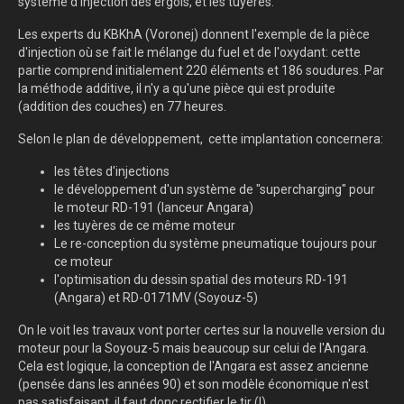
système d'injection des ergols, et les tuyères.
Les experts du KBKhA (Voronej) donnent l'exemple de la pièce
d'injection où se fait le mélange du fuel et de l'oxydant: cette
partie comprend initialement 220 éléments et 186 soudures. Par
la méthode additive, il n'y a qu'une pièce qui est produite
(addition des couches) en 77 heures.
Selon le plan de développement, cette implantation concernera:
les têtes d'injections
le développement d'un système de "supercharging" pour
le moteur RD-191 (lanceur Angara)
les tuyères de ce même moteur
Le re-conception du système pneumatique toujours pour
ce moteur
l'optimisation du dessin spatial des moteurs RD-191
(Angara) et RD-0171MV (Soyouz-5)
On le voit les travaux vont porter certes sur la nouvelle version du
moteur pour la Soyouz-5 mais beaucoup sur celui de l'Angara.
Cela est logique, la conception de l'Angara est assez ancienne
(pensée dans les années 90) et son modèle économique n'est
pas satisfaisant, il faut donc rectifier le tir (!).