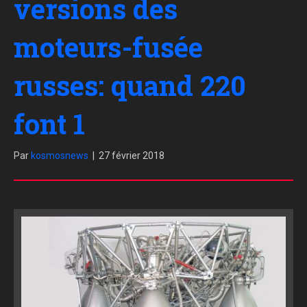
versions des
moteurs-fusée
russes: quand 220
font 1
Par
kosmosnews
|
27 février 2018