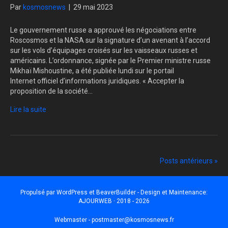
Par
kosmosnews
|
29 mai 2023
Le gouvernement russe a approuvé les négociations entre
Roscosmos et la NASA sur la signature d’un avenant à l’accord
sur les vols d’équipages croisés sur les vaisseaux russes et
américains. L’ordonnance, signée par le Premier ministre russe
Mikhaï Mishoustine, a été publiée lundi sur le portail
Internet officiel d’informations juridiques. « Accepter la
proposition de la société…
Lire la suite
Posts antérieurs »
Propulsé par
WordPress
et
BeaverBuilder
- Design et Maintenance:
AJOURWEB · 2018 - 2026
Webmaster -
postmaster@kosmosnews.fr